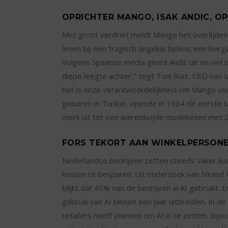
OPRICHTER MANGO, ISAK ANDIC, OP
Met groot verdriet meldt Mango het overlijden 
leven bij een tragisch ongeluk tijdens een berg
Volgens Spaanse media gleed Andic uit en viel 
diepe leegte achter,” zegt Toni Ruiz, CEO van 
het is onze verantwoordelijkheid om Mango voor
geboren in Turkije, opende in 1984 de eerste M
merk uit tot een wereldwijde modeketen met 2.
FORS TEKORT AAN WINKELPERSONE
Nederlandse bedrijven zetten steeds vaker kunst
kosten te besparen. Uit onderzoek van Strand 
blijkt dat 45% van de bedrijven al AI gebruikt. 
gebruik van AI binnen een jaar uitbreiden. In d
retailers heeft plannen om AI in te zetten, bi