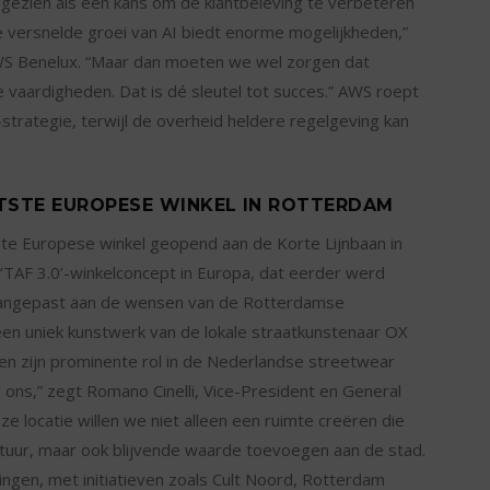
 gezien als een kans om de klantbeleving te verbeteren
De versnelde groei van AI biedt enorme mogelijkheden,”
AWS Benelux. “Maar dan moeten we wel zorgen dat
 vaardigheden. Dat is dé sleutel tot succes.” AWS roept
strategie, terwijl de overheid heldere regelgeving kan
TSTE EUROPESE WINKEL IN ROTTERDAM
ste Europese winkel geopend aan de Korte Lijnbaan in
‘TAF 3.0’-winkelconcept in Europa, dat eerder werd
s aangepast aan de wensen van de Rotterdamse
n uniek kunstwerk van de lokale straatkunstenaar OX
 en zijn prominente rol in de Nederlandse streetwear
 ons,” zegt Romano Cinelli, Vice-President en General
 locatie willen we niet alleen een ruimte creëren die
ltuur, maar ook blijvende waarde toevoegen aan de stad.
ringen, met initiatieven zoals Cult Noord, Rotterdam