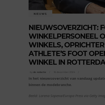
NIEUWS
NIEUWSOVERZICHT: 
WINKELPERSONEEL O
WINKELS, OPRICHTER
ATHLETE’S FOOT OP
WINKEL IN ROTTERD
by
de redactie
16 december 2024
In het nieuwsoverzicht van vandaag update
binnen de modebranche.
Beeld: Lorena Sopena/Europa Press via Getty Ima