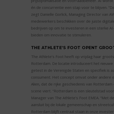
prijsoptimalisatie en voorraadbeheer. AI wordt
én de concurrentie een stap voor te blijven. “
zegt Danielle Gorlick, Managing Director van 
medewerkers beschikken over de juiste digitale
bedrijven op om te investeren in een sterke AI-
bieden om innovatie te stimuleren.
THE ATHLETE’S FOOT OPENT GROO
The Athlete’s Foot heeft op vrijdag haar groot
Rotterdam. De locatie introduceert het nieuwe 
getest in de Verenigde Staten en specifiek i
consument. Het concept omvat onder andere ee
Alien, dat de rijke geschiedenis van Rotterdam
scene viert. “Rotterdam is een sleutelstad voor
Manager van The Athlete’s Foot EMEA. “Met deze
aansluit bij de lokale gemeenschap en streetcu
Rotterdam blijft centraal staan in onze investe