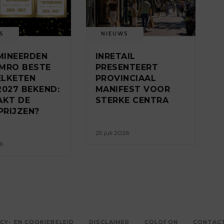
S
NIEUWS
MINEERDEN
INRETAIL
MRO BESTE
PRESENTEERT
ELKETEN
PROVINCIAAL
2027 BEKEND:
MANIFEST VOOR
AKT DE
STERKE CENTRA
RIJZEN?
29 juli 2026
26
CY- EN COOKIEBELEID
DISCLAIMER
COLOFON
CONTAC