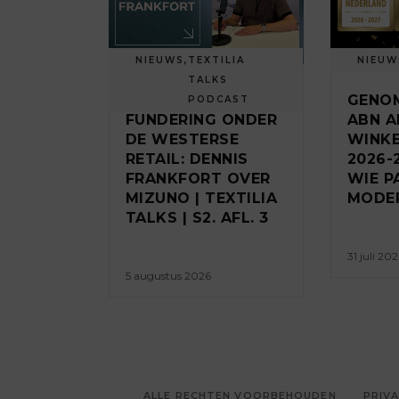
NIEUWS
,
TEXTILIA
NIEUW
TALKS
DE JAPANSE
GENO
PODCAST
FUNDERING ONDER
ABN A
DE WESTERSE
WINK
RETAIL: DENNIS
2026-
FRANKFORT OVER
WIE P
MIZUNO | TEXTILIA
MODEP
TALKS | S2. AFL. 3
31 juli 20
5 augustus 2026
ALLE RECHTEN VOORBEHOUDEN
PRIVA