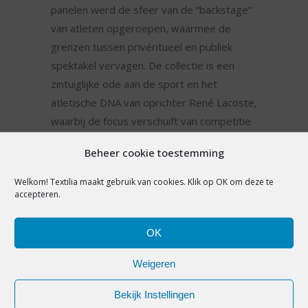
panelen werd de sfeer van de “backstage”
van atleten opgeroepen, waarmee de
grenzen tussen privéritueel en publiek
spektakel vervagen. De collectie is een
zintuiglijke ode aan de sport en het
atletische DNA van oprichter René Lacoste,
waarbij de focus verschuift van competitie
naar de vormende trainingsjaren.
Beheer cookie toestemming
Kolotouros verkent de allure
van incomplete kleding – losgeknoopte
Welkom! Textilia maakt gebruik van cookies. Klik op OK om deze te
accepteren.
polo’s, onafgewerkte proporties – en het
moment waarop spelers zweet
doordrenkte kleding afwerpen en stappen
OK
in een nieuwe lichtheid en elegantie. Dit
Weigeren
resulteert in een dynamische en sensuele
garderobe. Er is een spel van contrasten
Bekijk Instellingen
tussen transparante stoffen (zoals organza