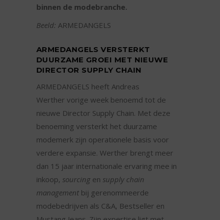
binnen de modebranche.
Beeld:
ARMEDANGELS
ARMEDANGELS VERSTERKT
DUURZAME GROEI MET NIEUWE
DIRECTOR SUPPLY CHAIN
ARMEDANGELS heeft Andreas
Werther vorige week benoemd tot de
nieuwe Director Supply Chain. Met deze
benoeming versterkt het duurzame
modemerk zijn operationele basis voor
verdere expansie. Werther brengt meer
dan 15 jaar internationale ervaring mee in
inkoop,
sourcing
en
supply chain
management
bij gerenommeerde
modebedrijven als C&A, Bestseller en
Mustang Jeans. Zijn expertise ligt met