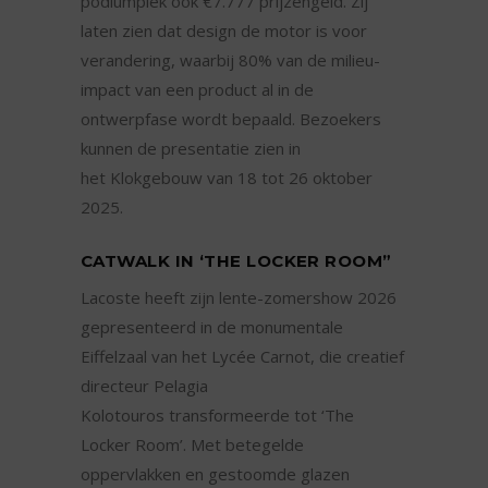
podiumplek ook €7.777 prijzengeld. Zij
laten zien dat design de motor is voor
verandering, waarbij 80% van de milieu-
impact van een product al in de
ontwerpfase wordt bepaald. Bezoekers
kunnen de presentatie zien in
het Klokgebouw van 18 tot 26 oktober
2025.
CATWALK IN ‘THE LOCKER ROOM”
Lacoste heeft zijn lente-zomershow 2026
gepresenteerd in de monumentale
Eiffelzaal van het Lycée Carnot, die creatief
directeur Pelagia
Kolotouros transformeerde tot ‘The
Locker Room’. Met betegelde
oppervlakken en gestoomde glazen