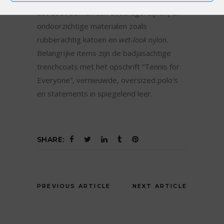
dat doet denken aan douchegordijnen) en
ondoorzichtige materialen zoals
rubberachtig katoen en
wet-look
nylon.
Belangrijke items zijn de badjasachtige
trenchcoats met het opschrift “Tennis for
Everyone”, vernieuwde, oversized polo’s
en statements in spiegelend leer.
SHARE:
PREVIOUS ARTICLE
NEXT ARTICLE